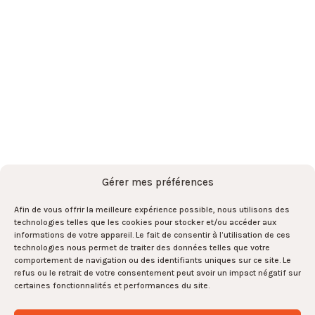
L’équipe
Actualités
Contact
Abonnez-vous à la newsletter
par ici !
S'abonner
S'abonner
Gérer mes préférences
Afin de vous offrir la meilleure expérience possible, nous utilisons des
technologies telles que les cookies pour stocker et/ou accéder aux
informations de votre appareil. Le fait de consentir à l’utilisation de ces
Et rejoignez l’équipe par là !
technologies nous permet de traiter des données telles que votre
comportement de navigation ou des identifiants uniques sur ce site. Le
refus ou le retrait de votre consentement peut avoir un impact négatif sur
Rejoignez-nous !
0
certaines fonctionnalités et performances du site.