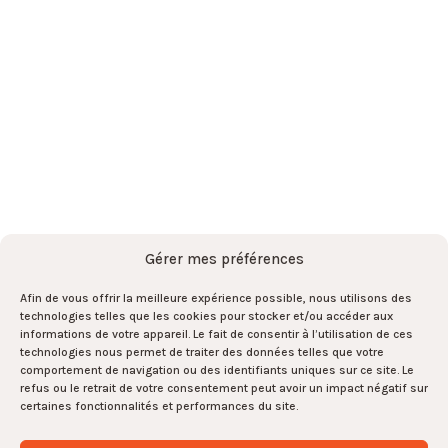
L’équipe
Actualités
Contact
Abonnez-vous à la newsletter
par ici !
S'abonner
S'abonner
Gérer mes préférences
Afin de vous offrir la meilleure expérience possible, nous utilisons des
technologies telles que les cookies pour stocker et/ou accéder aux
informations de votre appareil. Le fait de consentir à l’utilisation de ces
Et rejoignez l’équipe par là !
technologies nous permet de traiter des données telles que votre
comportement de navigation ou des identifiants uniques sur ce site. Le
refus ou le retrait de votre consentement peut avoir un impact négatif sur
Rejoignez-nous !
0
certaines fonctionnalités et performances du site.