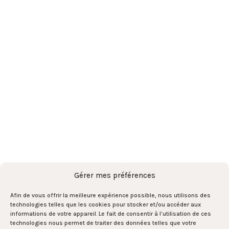
Cas clients
À propos
L’équipe
Actualités
Contact
Abonnez-vous à la newsletter
par ici !
S'abonner
S'abonner
Gérer mes préférences
Afin de vous offrir la meilleure expérience possible, nous utilisons des
technologies telles que les cookies pour stocker et/ou accéder aux
Et rejoignez l’équipe par là !
informations de votre appareil. Le fait de consentir à l’utilisation de ces
technologies nous permet de traiter des données telles que votre