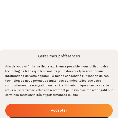
Contact
Abonnez-vous à la newsletter
par ici !
S'abonner
S'abonner
Gérer mes préférences
Afin de vous offrir la meilleure expérience possible, nous utilisons des
technologies telles que les cookies pour stocker et/ou accéder aux
Et rejoignez l’équipe par là !
informations de votre appareil. Le fait de consentir à l’utilisation de ces
technologies nous permet de traiter des données telles que votre
Rejoignez-nous !
comportement de navigation ou des identifiants uniques sur ce site. Le
0
refus ou le retrait de votre consentement peut avoir un impact négatif sur
certaines fonctionnalités et performances du site.
ARMIS
-
Tous droits réservés
-
2026
-
Mentions légales
-
Gestion des cookies
Accepter