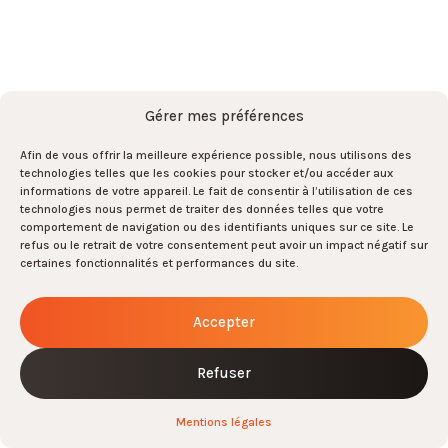
par ici !
S'abonner
S'abonner
Gérer mes préférences
Afin de vous offrir la meilleure expérience possible, nous utilisons des
technologies telles que les cookies pour stocker et/ou accéder aux
Et rejoignez l’équipe par là !
informations de votre appareil. Le fait de consentir à l’utilisation de ces
technologies nous permet de traiter des données telles que votre
Rejoignez-nous !
comportement de navigation ou des identifiants uniques sur ce site. Le
0
refus ou le retrait de votre consentement peut avoir un impact négatif sur
certaines fonctionnalités et performances du site.
ARMIS
-
Tous droits réservés
-
2026
-
Mentions légales
-
Gestion des cookies
Accepter
Refuser
Mentions légales